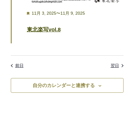
ン
注
11月 3, 2025
〜
11月 9, 2025
目
を
東北楽写vol.8
表
示
前日
翌日
自分のカレンダーと連携する