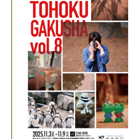
ビ
選
ト
ュ
択
を
ー
ナ
検
ビ
索
ゲ
ー
し
シ
て
ョ
ン
ナ
ビ
ゲ
ー
シ
ョ