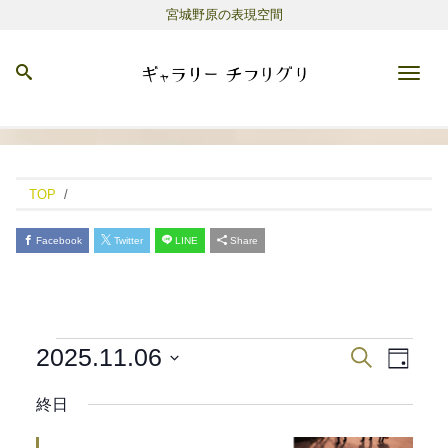
宮城野原の表現空間
Men
TOP
Facebook
Twitter
LINE
Share
イ
2025.11.06
イ
検
日
ベ
索
日
ベ
付
ン
終日
付
ン
ト
を