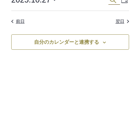
イ
日
ベ
索
日
ベ
付
ン
付
前日
翌日
ン
ト
を
ビ
選
ト
ュ
択
自分のカレンダーと連携する
を
ー
ナ
検
ビ
索
ゲ
ー
し
シ
て
ョ
ン
ナ
ビ
ゲ