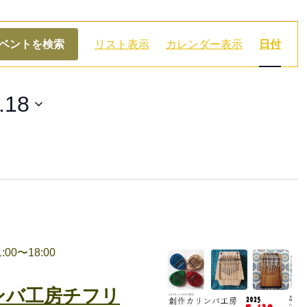
イ
ベントを検索
リスト表示
カレンダー表示
日付
ベ
ン
ト
.18
ビ
ュ
ー
ナ
ビ
ゲ
:00
〜
18:00
ー
シ
リンバ工房チフリ
ョ