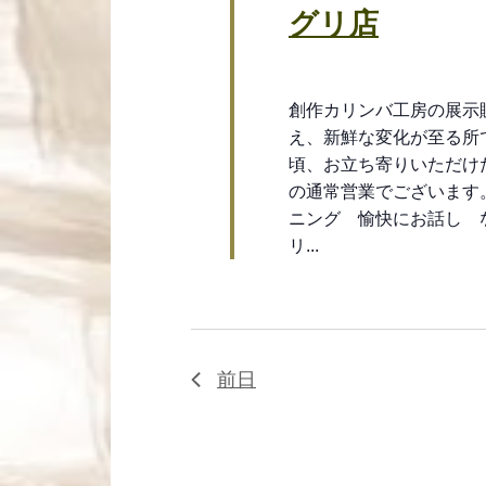
ゲ
ー
グリ店
ド
ー
で
シ
イ
創作カリンバ工房の展示
ベ
ョ
え、新鮮な変化が至る所
ン
頃、お立ち寄りいただけ
ト
ン
の通常営業でございます
を
を
ニング 愉快にお話し 
検
リ...
索
表
し
示
ま
す。
前日