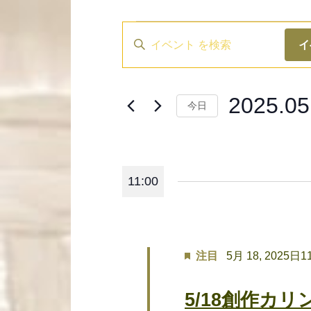
イ
キ
イ
ベ
ー
ワ
ン
ー
2025.05
ド
今日
ト
を
日
を
入
付
力
検
を
し
選
11:00
索
て
択
く
し
だ
さ
て
い。
注目
5月 18, 2025日11
ナ
キ
ー
ビ
5/18創作カ
ワ