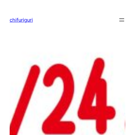
内
容
chifuriguri
を
ス
キ
ッ
プ