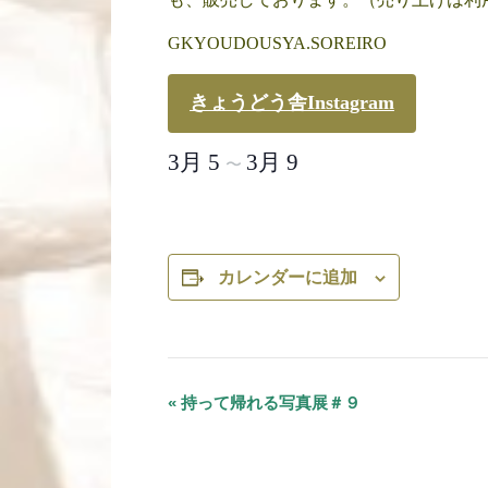
GKYOUDOUSYA.SOREIRO
きょうどう舎Instagram
3月 5
3月 9
〜
カレンダーに追加
«
持って帰れる写真展＃９
イ
ベ