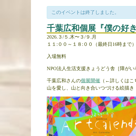
このイベントは終了しました。
千葉広和個展『僕の好
2026.３/５.木〜３/９.月
１１:００～１８:００（最終日16時まで
入場無料
NPO法人生活支援きょうどう舎［障が
千葉広和さんの
個展開催
（←詳しくはこ
山を愛し、山と向き合いつづける絵描き