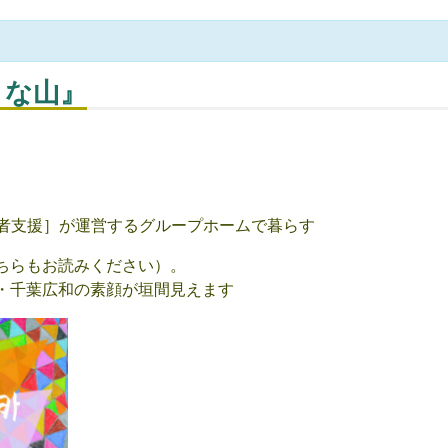
きな山』
）
い者支援］が運営するグループホームで暮らす
ちらもお読みください）。
・千葉広和の素顔が垣間見えます