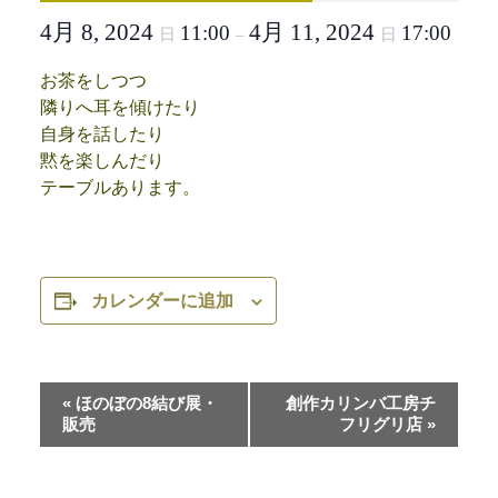
4月 8, 2024
4月 11, 2024
11:00
17:00
日
–
日
お茶をしつつ
隣りへ耳を傾けたり
自身を話したり
黙を楽しんだり
テーブルあります。
カレンダーに追加
«
ほのぼの8結び展・
創作カリンバ工房チ
販売
フリグリ店
»
イ
ベ
ン