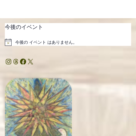
ト
ナ
ビ
今後のイベント
ゲ
ー
今後の イベント はありません。
シ
Notice
ョ
ン